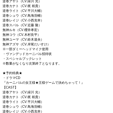
逆巻アヤト（CV.緑川 光）
逆巻カナト（CV.梶 裕貴）
逆巻ライト（CV.平川大輔）
逆巻シュウ（CV.鳥海浩輔）
逆巻レイジ（CV.小西克幸）
逆巻スバル（CV.近藤 隆）
無神ルキ（CV.櫻井孝宏）
無神コウ（CV.木村良平）
無神ユーマ（CV.鈴木達央）
無神アズサ（CV.岸尾だいすけ）
※一部ダミーヘッドマイク使用
・ヴァンデッドカーニバル招待状
・スペシャルブックレット
※数量がなくなり次第終了となります。
★予約特典★
・ドラマCD
『カーニバルの女王様★王様ゲームで決めちゃって！』
【CAST】
逆巻アヤト（CV.緑川 光）
逆巻カナト（CV.梶 裕貴）
逆巻ライト（CV.平川大輔）
逆巻シュウ（CV.鳥海浩輔）
逆巻レイジ（CV.小西克幸）