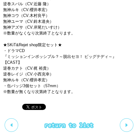
逆巻スバル（CV.近藤 隆）
無神ルキ（CV.櫻井孝宏）
無神コウ（CV.木村良平）
無神ユーマ（CV.鈴木達央）
無神アズサ（CV.岸尾だいすけ）
※数量がなくなり次第終了となります。
★SKiT&Rejet shop限定セット★
・ドラマCD
『ミッションインポッシブル？～脱出セヨ！ ビッグテディ～』
【CAST】
逆巻カナト（CV.梶 裕貴）
逆巻レイジ（CV.小西克幸）
無神ルキ（CV.櫻井孝宏）
・缶バッジ3個セット（57mm）
※数量が無くなり次第終了となります。