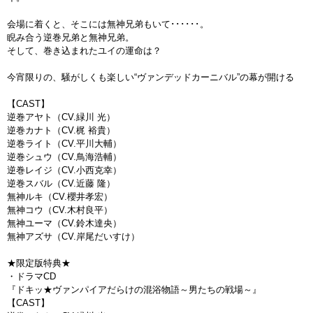
会場に着くと、そこには無神兄弟もいて･･････。
睨み合う逆巻兄弟と無神兄弟。
そして、巻き込まれたユイの運命は？
今宵限りの、騒がしくも楽しい“ヴァンデッドカーニバル”の幕が開ける
【CAST】
逆巻アヤト（CV.緑川 光）
逆巻カナト（CV.梶 裕貴）
逆巻ライト（CV.平川大輔）
逆巻シュウ（CV.鳥海浩輔）
逆巻レイジ（CV.小西克幸）
逆巻スバル（CV.近藤 隆）
無神ルキ（CV.櫻井孝宏）
無神コウ（CV.木村良平）
無神ユーマ（CV.鈴木達央）
無神アズサ（CV.岸尾だいすけ）
★限定版特典★
・ドラマCD
『ドキッ★ヴァンパイアだらけの混浴物語～男たちの戦場～』
【CAST】