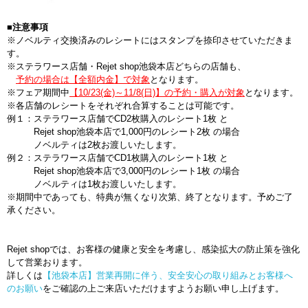
■注意事項
※ノベルティ交換済みのレシートにはスタンプを捺印させていただきま
す。
※ステラワース店舗・Rejet shop池袋本店どちらの店舗も、
予約の場合は【全額内金】で対象
となります。
※フェア期間中
【10/23(金)～11/8(日)】の予約・購入が対象
となります。
※各店舗のレシートをそれぞれ合算することは可能です。
例１：ステラワース店舗でCD2枚購入のレシート1枚 と
Rejet shop池袋本店で1,000円のレシート2枚 の場合
ノベルティは2枚お渡しいたします。
例２：ステラワース店舗でCD1枚購入のレシート1枚 と
Rejet shop池袋本店で3,000円のレシート1枚 の場合
ノベルティは1枚お渡しいたします。
※期間中であっても、特典が無くなり次第、終了となります。予めご了
承ください。
Rejet shopでは、お客様の健康と安全を考慮し、感染拡大の防止策を強化
して営業おります。
詳しくは
【池袋本店】営業再開に伴う、安全安心の取り組みとお客様へ
のお願い
をご確認の上ご来店いただけますようお願い申し上げます。