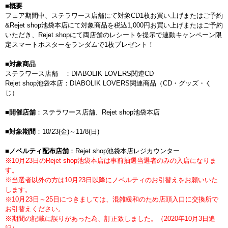
■概要
フェア期間中、ステラワース店舗にて対象CD1枚お買い上げまたはご予約
&Rejet shop池袋本店にて対象商品を税込1,000円お買い上げまたはご予約
いただき、Rejet shopにて両店舗のレシートを提示で連動キャンペーン限
定スマートポスターをランダムで1枚プレゼント！
■対象商品
ステラワース店舗 ：DIABOLIK LOVERS関連CD
Rejet shop池袋本店：DIABOLIK LOVERS関連商品（CD・グッズ・く
じ）
■開催店舗
：ステラワース店舗、Rejet shop池袋本店
■対象期間
：10/23(金)～11/8(日)
■ノベルティ配布店舗
：Rejet shop池袋本店レジカウンター
※10月23日のRejet shop池袋本店は事前抽選当選者のみの入店になりま
す。
※当選者以外の方は10月23日以降にノベルティのお引替えをお願いいた
します。
※10月23日～25日につきましては、混雑緩和のため店頭入口に交換所で
お引替えください。
※期間の記載に誤りがあった為、訂正致しました。（2020年10月3日追